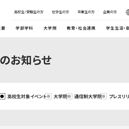
日本
English
한국어
简体字
繁体字
高校生・受験生の方
在学生の方
卒業生の方
企業の方
概要
学部学科
大学院
教育・社会連携
学生生活・
マンデイプロジェクト
社会実
のお知らせ
国際交流プログラム
京都芸
キャンパスイベント・カレンダー
学校法人瓜生山学園
外国人留学生・編入学・
海外帰国生徒向け試験
入
ガイドライン
交流協定・交換留学協定校
卒業展・大学院修了展
学園が目指すもの
外国人留学生入学試験
談・支援体制
海外事務所
学園祭（大瓜生山祭）
沿革
 テーマ選択型
海外帰国生徒入試
学生支援
ご寄付のお願い
関連組織
報
高校生対象イベント
大学院
通信制大学院
プレスリ
 テーマ選択型
編入学試験
ふるさと納税のご案内
組織図
テスト利用型1期
外国人留学生編入学試験
公式SNSアカウント
テスト利用型2期
大学院入学試験
プ