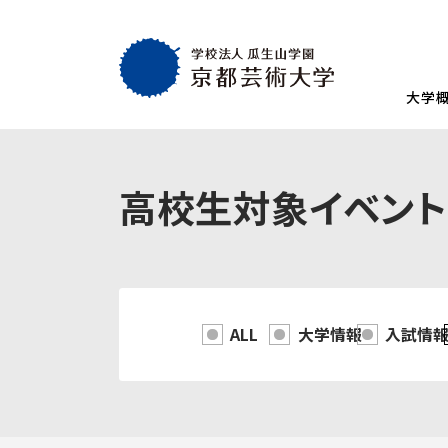
大学
大学概要
教育・社会連携
学生生活・就職
通学部
通学部
TOP
TOP
TOP
高校生対象イベント
入試情報
TOP
京都芸術大学
就職・キャリア
学生生活
試験
創設者の想い
就職・キャリア支援
AIの基本方針・
学生会
入学試験一覧
一般選抜
建学の理念・使命・目的
就職実績
教員紹介
学生相
総合型選抜1期 体験授業型
総合型選抜3期
大学基本情報
卒業生紹介
情報公開
障がい
ALL
大学情報
入試情
総合型選抜2期 体験授業型
総合型選抜4期
附属施設紹介
紀要
総合型選抜1期 探究プロセス型
大学入学共通
アクセスマップ
附置機関
総合型選抜2期 探究プロセス型
大学入学共通
学長・副学長メッセージ
環境宣言
総合型選抜3期 科目選択型
ポリシー
キャンパスマッ