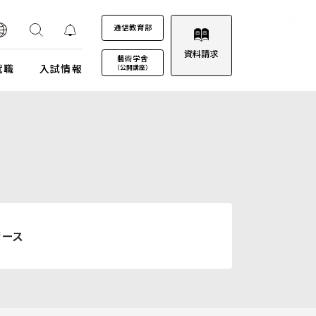
通信教育部
資料請求
藝術学舎
就職
入試情報
（公開講座）
装プロジェクト
ウルトラプロジェクト
通信教育部
通信教育部
通信教育部 入試情報はこちら
術劇場
芸術教養科目
試詳細
キャンパスカレンダー
ロゴマークについて
募集定員・アドミッションポリシー
キャンパスフォトツアー
学園歌
試験日程・会場
理事会
リース
エントリー・出願
教職員募集
受験上及び修学上の配慮に関する事前相談
合格（エントリー）発表
入試結果データ