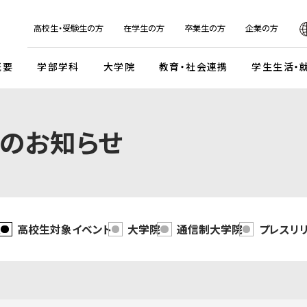
日本
English
한국어
简体字
繁体字
高校生・受験生の方
在学生の方
卒業生の方
企業の方
概要
学部学科
大学院
教育・社会連携
学生生活・
マンデイプロジェクト
社会実
のお知らせ
国際交流プログラム
京都芸
キャンパスイベント・カレンダー
学校法人瓜生山学園
外国人留学生・編入学・
海外帰国生徒向け試験
入
ガイドライン
交流協定・交換留学協定校
卒業展・大学院修了展
学園が目指すもの
外国人留学生入学試験
談・支援体制
海外事務所
学園祭（大瓜生山祭）
沿革
 テーマ選択型
海外帰国生徒入試
学生支援
ご寄付のお願い
関連組織
報
高校生対象イベント
大学院
通信制大学院
プレスリ
 テーマ選択型
編入学試験
ふるさと納税のご案内
組織図
テスト利用型1期
外国人留学生編入学試験
公式SNSアカウント
テスト利用型2期
大学院入学試験
プ