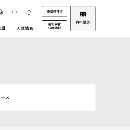
通信教育部
資料請求
藝術学舎
就職
入試情報
（公開講座）
装プロジェクト
ウルトラプロジェクト
通信教育部
通信教育部
通信教育部 入試情報はこちら
術劇場
芸術教養科目
試詳細
キャンパスカレンダー
ロゴマークについて
募集定員・アドミッションポリシー
キャンパスフォトツアー
学園歌
試験日程・会場
理事会
リース
エントリー・出願
教職員募集
受験上及び修学上の配慮に関する事前相談
合格（エントリー）発表
入試結果データ