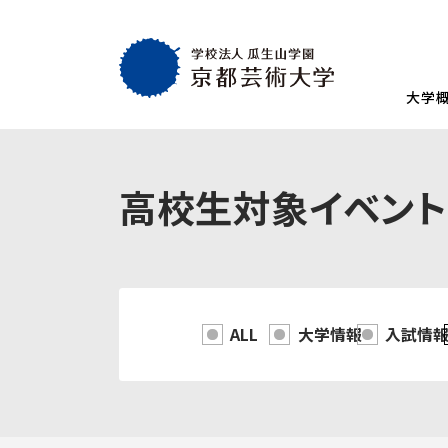
大学
大学概要
教育・社会連携
学生生活・就職
通学部
通学部
TOP
TOP
TOP
高校生対象イベント
入試情報
TOP
京都芸術大学
就職・キャリア
学生生活
試験
創設者の想い
就職・キャリア支援
AIの基本方針・
学生会
入学試験一覧
一般選抜
建学の理念・使命・目的
就職実績
教員紹介
学生相
総合型選抜1期 体験授業型
総合型選抜3期
大学基本情報
卒業生紹介
情報公開
障がい
ALL
大学情報
入試情
総合型選抜2期 体験授業型
総合型選抜4期
附属施設紹介
紀要
総合型選抜1期 探究プロセス型
大学入学共通
アクセスマップ
附置機関
総合型選抜2期 探究プロセス型
大学入学共通
学長・副学長メッセージ
環境宣言
総合型選抜3期 科目選択型
ポリシー
キャンパスマッ