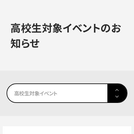
大学概要
高校生対象イベントのお
ALL
知らせ
学部学科
大学情報
大学院
入試情報
高校生対象イベント
教育・社会連携
高校生対象イベント
学生生活・就職
大学院