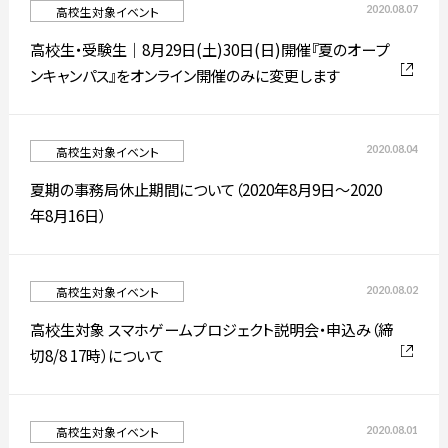
2020.08.07
高校生対象イベント
高校生・受験生｜8月29日(土)30日(日)開催『夏のオープ
ンキャンパス』をオンライン開催のみに変更します
通信制大学院
入試情報
2020.08.04
高校生対象イベント
プレスリリース
高校生・受験生の方
在学生の方
夏期の事務局休止期間について（2020年8月9日～2020
年8月16日）
卒業生の方
企業の方
2020.08.02
高校生対象イベント
高校生対象 スマホゲームプロジェクト説明会・申込み（締
切8/8 17時）について
日本
English
한국어
2020.08.01
高校生対象イベント