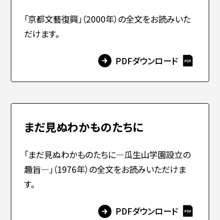
「京都文藝復興」（2000年）の全文をお読みいた
简体字
繁体字
だけます。
PDFダウンロード
まだ見ぬわかものたちに
通信教育部
「まだ見ぬわかものたちに―瓜生山学園設立の
趣旨―」（1976年）の全文をお読みいただけま
す。
藝術学舎
（公開講座）
PDFダウンロード