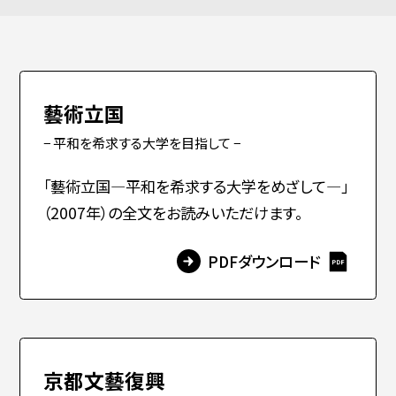
PERSON
卒業生
入試情報
藝術立国
保護者
− 平和を希求する大学を目指して −
高校生・受験生の方
在学生の方
「藝術立国―平和を希求する大学をめざして―」
（2007年）の全文をお読みいただけます。
教職員
(元・現)
卒業生の方
企業の方
PDFダウンロード
一般
京都文藝復興
日本
English
한국어