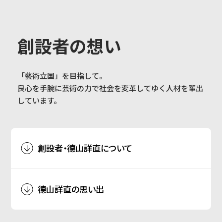
大学概要
創設者の想い
ALL
「藝術立国」を目指して。
学部学科
良心を手腕に芸術の力で社会を変革してゆく人材を輩出
CATEGORY
故人へのメッセージ
(弔辞)
しています。
大学院
思い出・エピソード
創設者・德山詳直について
教育・社会連携
忘れられないことば
(語録)
德山詳直の思い出
学生生活・就職
在学生