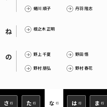
蜷川 順子
丹羽 隆志
简体字
繁体字
根之木 正明
ね
野上 千夏
野田 悟
の
野村 朋弘
野村 春花
通信教育部
藝術学舎
（公開講座）
さ
た
な
は
ま
行
行
行
行
行