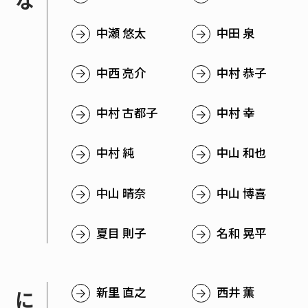
中瀬 悠太
中田 泉
入試情報
中西 亮介
中村 恭子
中村 古都子
中村 幸
高校生・受験生の方
在学生の方
中村 純
中山 和也
卒業生の方
企業の方
中山 晴奈
中山 博喜
夏目 則子
名和 晃平
新里 直之
西井 薫
に
日本
English
한국어