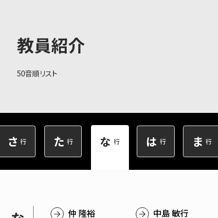
大学概要
教員紹介
50音順リスト
学部学科
大学院
さ
た
な
は
ま
行
行
行
行
行
教育・社会連携
学生生活・就職
仲 隆裕
中島 敏行
な