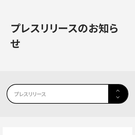
大学概要
プレスリリースのお知ら
ALL
せ
学部学科
大学情報
大学院
入試情報
プレスリリース
教育・社会連携
高校生対象イベント
学生生活・就職
大学院