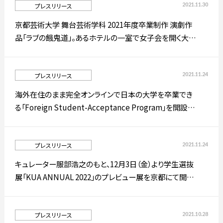
2021.11.30
プレスリリース
京都芸術大学 舞台芸術学科 2021年度卒業制作 演劇作
品「ラブの餓鬼道」。あるホテルの一室で女子会を開く大学
通信制大学院
入試情報
生に起きた事件とは？学生による書下ろし作品を上演。
2021.11.24
プレスリリース
プレスリリース
高校生・受験生の方
在学生の方
海外在住のまま完全オンラインで日本の大学を卒業でき
る「Foreign Student-Acceptance Program」を開設！
京都芸術大学 通信教育部が外国人学習生を受け入れ！
卒業生の方
企業の方
2021.11.24
プレスリリース
キュレーター服部浩之のもと、12月3日（金）より学生選抜
展「KUA ANNUAL 2022」のプレビュー展を京都にて開
催。
日本
English
한국어
2021.10.28
プレスリリース