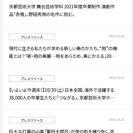
京都芸術大学 舞台芸術学科 2021年度卒業制作 演劇作
品「赤鬼」。野田秀樹の名作に挑む。
简体字
繁体字
2021.10.26
プレスリリース
現代に生きる私たちが求める新しい美のかたち、“用”の機
能とは？「新・用の美展―用をあらため、美にかえる」2021
年11月10日（水）より、ワコールスタディホール京都にて開
催！
2021.10.25
プレスリリース
【いよいよ今週末！】10/30（土）日本全国、海外で活躍する
通信教育部
38,000人の卒業生たちと「つながる」、京都芸術大学ホー
ムカミングデー2021開催！
2021.10.21
プレスリリース
藝術学舎
（公開講座）
巨大な灯籠の山車「粟田大燈呂」が夜の街を練り歩く。京