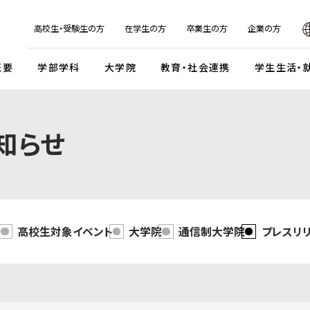
日本
English
한국어
简体字
繁体字
高校生・受験生の方
在学生の方
卒業生の方
企業の方
概要
学部学科
大学院
教育・社会連携
学生生活・
マンデイプロジェクト
社会実
知らせ
国際交流プログラム
京都芸
キャンパスイベント・カレンダー
学校法人瓜生山学園
外国人留学生・編入学・
海外帰国生徒向け試験
入
ガイドライン
交流協定・交換留学協定校
卒業展・大学院修了展
学園が目指すもの
外国人留学生入学試験
談・支援体制
海外事務所
学園祭（大瓜生山祭）
沿革
 テーマ選択型
海外帰国生徒入試
学生支援
ご寄付のお願い
関連組織
報
高校生対象イベント
大学院
通信制大学院
プレスリ
 テーマ選択型
編入学試験
ふるさと納税のご案内
組織図
テスト利用型1期
外国人留学生編入学試験
公式SNSアカウント
テスト利用型2期
大学院入学試験
プ