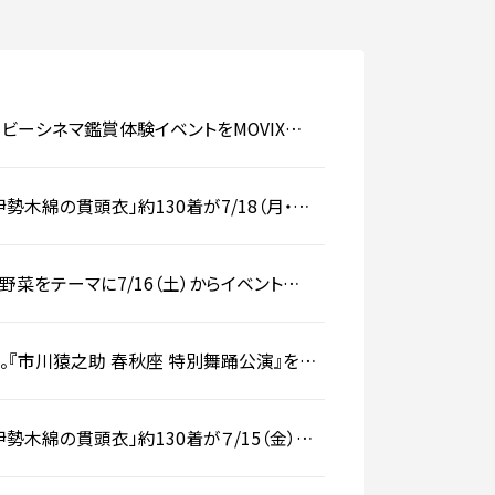
ビーシネマ鑑賞体験イベントをMOVIX京
きました。【事後レポート】
木綿の貫頭衣」約130着が7/18（月・
菜をテーマに7/16（土）からイベント
『市川猿之助 春秋座 特別舞踊公演』を
勢木綿の貫頭衣」約130着が７/15（金）よ