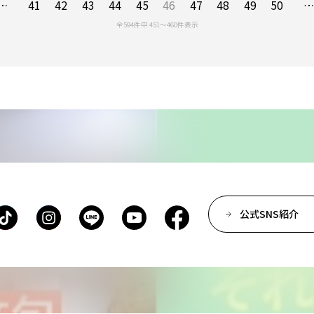
…
41
42
43
44
45
46
47
48
49
50
全594件中 451〜460件表示
公式SNS紹介