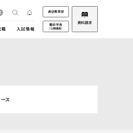
通信教育部
資料請求
藝術学舎
就職
入試情報
（公開講座）
装プロジェクト
ウルトラプロジェクト
通信教育部
通信教育部
通信教育部 入試情報はこちら
術劇場
芸術教養科目
試詳細
キャンパスカレンダー
ロゴマークについて
募集定員・アドミッションポリシー
キャンパスフォトツアー
学園歌
試験日程・会場
理事会
リース
エントリー・出願
教職員募集
受験上及び修学上の配慮に関する事前相談
合格（エントリー）発表
入試結果データ