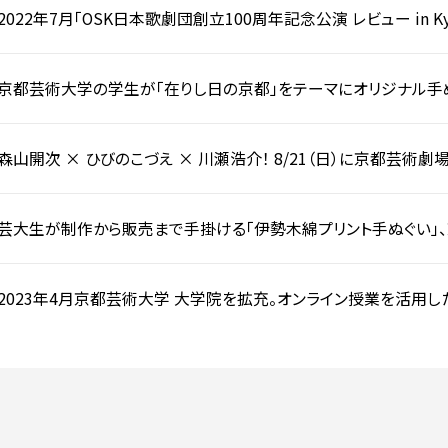
2022年7月「OSK日本歌劇団創立100周年記念公演 レビュー in
字看板”を制作！7月12日（火）に南座でお披露目します！！
京都芸術大学の学生が「在りし日の京都」をテーマにオリジナル手ぬ
販売します！
森山開次 × ひびのこづえ × 川瀬浩介！ 8/21（日）に京都芸術劇場 春
演。
芸大生が制作から販売まで手掛ける「伊勢木綿プリント手ぬぐい」
月22日（水）よりオンライン販売開始！
2023年4月京都芸術大学 大学院を拡充。オンライン授業を活用し