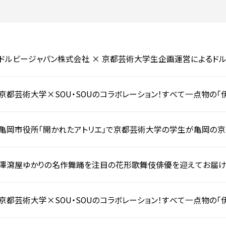
入試についてもっと知りたい
学準備
入試Q＆A
説明会・見学会
内
ドルビージャパン株式会社 × 京都芸術大学生企画運営によるドル
都にて開催。トークショー及び映画「バブル」上映により好評をいただ
京都芸術大学×SOU・SOUのコラボレーション！すべて一点物の「伊勢
祝）よりオンライン販売開始。
亀岡市役所「開かれたアトリエ」で京都芸術大学の学生が亀岡の京野
「KIRIVEGE」を開催！廃棄予定の野菜や資材をリサイクル。
澤瀉屋ゆかりの名作舞踊を注目の花形歌舞伎俳優を迎えてお届け。
9/2（金）～4（日）に京都芸術劇場 春秋座で上演！
京都芸術大学×SOU・SOUのコラボレーション！すべて一点物の「伊
り店頭販売、7/18（月）よりオンライン販売開始。