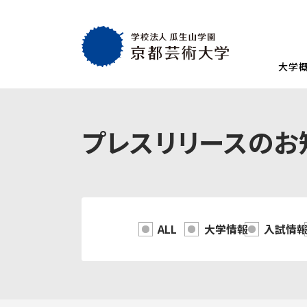
大学
大学概要
教育・社会連携
学生生活・就職
通学部
通学部
TOP
TOP
TOP
プレスリリースのお
入試情報
TOP
京都芸術大学
就職・キャリア
学生生活
試験
創設者の想い
就職・キャリア支援
AIの基本方針・
学生会
入学試験一覧
一般選抜
建学の理念・使命・目的
就職実績
教員紹介
学生相
総合型選抜1期 体験授業型
総合型選抜3期
大学基本情報
卒業生紹介
情報公開
障がい
ALL
大学情報
入試情
総合型選抜2期 体験授業型
総合型選抜4期
附属施設紹介
紀要
総合型選抜1期 探究プロセス型
大学入学共通
アクセスマップ
附置機関
総合型選抜2期 探究プロセス型
大学入学共通
学長・副学長メッセージ
環境宣言
総合型選抜3期 科目選択型
ポリシー
キャンパスマッ