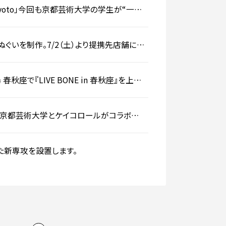
 Kyoto」今回も京都芸術大学の学生が“一文
ぐいを制作。7/2（土）より提携先店舗にて
秋座で『LIVE BONE in 春秋座』を上
、京都芸術大学とケイコロールがコラボし6
た新専攻を設置します。