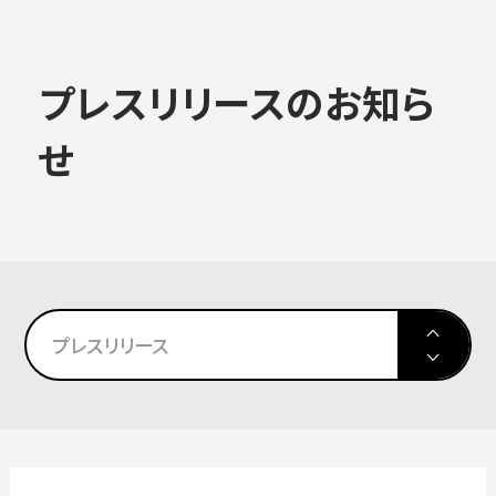
大学概要
プレスリリースのお知ら
ALL
せ
学部学科
大学情報
大学院
入試情報
プレスリリース
教育・社会連携
高校生対象イベント
学生生活・就職
大学院