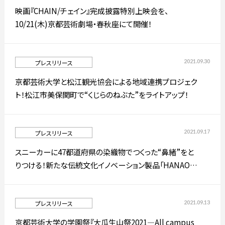
映画『CHAIN/チェイン』完成披露特別上映会を、
10/21(木)京都芸術劇場・春秋座にて開催！
简体字
繁体字
2021.09.30
プレスリリース
京都芸術大学と松江観光協会による地域連携プロジェク
ト！松江市美保関町で“くじらのねぶた”をライトアップ！
2021.09.17
プレスリリース
スニーカーに47都道府県の染織物でつくった“鼻緒”をと
通信教育部
りつける！新たな伝統文化イノベーション製品「HANAO
SHOES JAPAN」を展開。
2021.09.13
プレスリリース
藝術学舎
（公開講座）
京都芸術大学の学園祭『大瓜生山祭2021―All campus