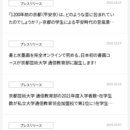
2021.10.19
プレスリリース
「1200年前の京都（平安京）は、どのような音に包まれてい
たのでしょうか？」-京都の学生による平安時代の音風景探
通信制大学院
入試情報
求プロジェクト－
2021.10.19
プレスリリース
プレスリリース
高校生・受験生の方
在学生の方
書と水墨画を完全オンラインで究める、日本初の書画コ
ースが京都芸術大学 通信教育部に誕生します！
卒業生の方
企業の方
2021.10.18
プレスリリース
京都芸術大学 通信教育部の2021年度入学者数・在学生
数が私立大学通信教育協会加盟校で第1位に！在学生数
は唯一の1万人超え。
日本
English
한국어
2021.10.07
プレスリリース