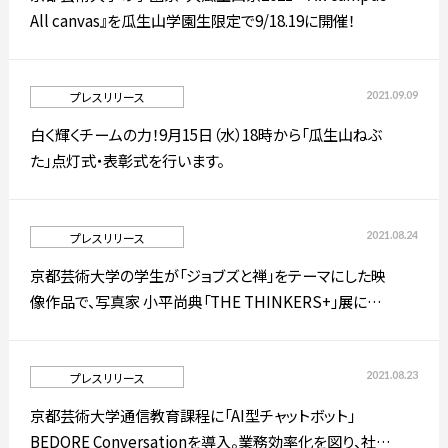
All canvas』を瓜生山学園生限定で9/18.19に開催！
2021.09.09
プレスリリース
白く輝くチームの力！9月15日（水）18時から「瓜生山ねぶ
た」点灯式・表彰式を行います。
2021.08.24
プレスリリース
京都芸術大学の学生が「ジョブズと禅」をテーマにした映
像作品で、写真家 小平尚典「THE THINKERS+」展に参
加！
2021.08.23
プレスリリース
京都芸術大学通信教育課程に「AI型チャットボット」
BEDORE Conversationを導入。業務効率化を図り、社会